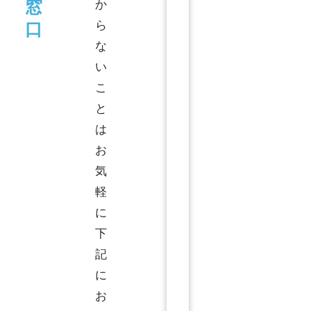
窓
か
口
ら
な
い
こ
と
は
お
気
軽
に
下
記
に
お