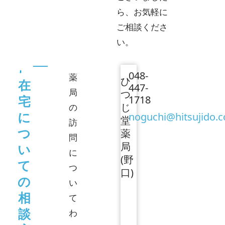
ら、
お気軽に
ご相談くださ
い。
048-
薬
ひ
在
447-
局
つ
宅
1718
じ
の
に
noguchi@hitsujido.
堂
訪
つ
薬
問
局
い
に
(野
て
つ
口)
の
い
相
て
談
わ