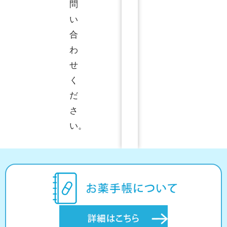
問
い
合
わ
せ
く
だ
さ
い。