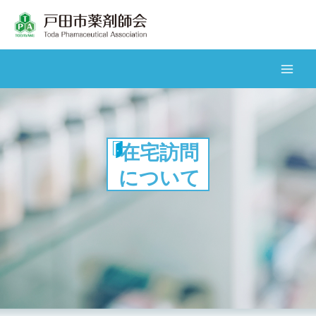
内
容
を
ス
Main
キ
Men
ッ
プ
在宅訪問
について